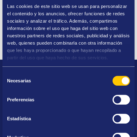
Las cookies de este sitio web se usan para personalizar
el contenido y los anuncios, ofrecer funciones de redes
sociales y analizar el tráfico. Además, compartimos
información sobre el uso que haga del sitio web con
nuestros partners de redes sociales, publicidad y análisis
web, quienes pueden combinarla con otra información
que les haya proporcionado o que hayan recopilado a
partir del uso que haya hecho de sus servicios.
Selección
Cumplimenta nuestro formulario
Necesarias
de
consentimiento
Rellena el formulario y nuestro equipo se pondrá
Preferencias
en contacto contigo lo antes posible.
Estadística
NOMBRE