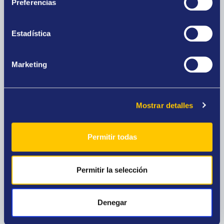
Preferencias
Estadística
Casa de empeño
Consigue dinero a cambio de tus joyas de oro y
Marketing
elige el plazo en el que deseas recuperarlas.
Mostrar detalles
Permitir todas
Outlet de joyas
Ocasiones únicas, precios especiales. Joyas
Permitir la selección
nuevas, diamantes, relojes de prestigio y oro
para inversión.
Denegar