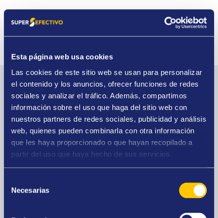
Esta página web usa cookies
Las cookies de este sitio web se usan para personalizar
el contenido y los anuncios, ofrecer funciones de redes
Los servicios de esta tienda
sociales y analizar el tráfico. Además, compartimos
información sobre el uso que haga del sitio web con
nuestros partners de redes sociales, publicidad y análisis
web, quienes pueden combinarla con otra información
que les haya proporcionado o que hayan recopilado a
Compro oro
partir del uso que haya hecho de sus servicios.
La mayor tasación del mercado, presupuestos
gratuitos y pago al contado.
Selección
Necesarias
de
consentimiento