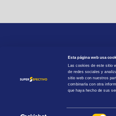
Esta página web usa cook
SuperEfectivo S. L.
Las cookies de este sitio 
ES B84688399
de redes sociales y analiz
Paseo del General Martínez Campos 44, lateral,
sitio web con nuestros par
28010 Madrid
combinarla con otra inform
que haya hecho de sus ser
Visita el sitio WEB
OroCaja
Superefectivo.com. All Rights Reserved.© 2026
Selección