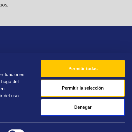
ios.
Permitir todas
Teléfono
900 10 14 71
er funciones
 haga del
Permitir la selección
den
r del uso
Denegar