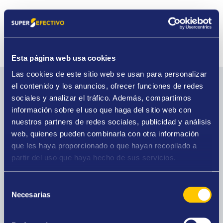
Esta página web usa cookies
Las cookies de este sitio web se usan para personalizar
el contenido y los anuncios, ofrecer funciones de redes
Los servicios de esta tienda
sociales y analizar el tráfico. Además, compartimos
información sobre el uso que haga del sitio web con
nuestros partners de redes sociales, publicidad y análisis
web, quienes pueden combinarla con otra información
que les haya proporcionado o que hayan recopilado a
Compro oro
partir del uso que haya hecho de sus servicios.
La mayor tasación del mercado, presupuestos
gratuitos y pago al contado.
Selección
Necesarias
de
consentimiento