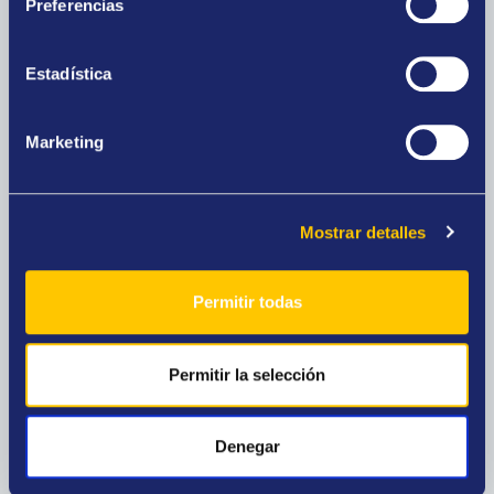
Preferencias
Estadística
Casa de empeño
Consigue dinero a cambio de tus joyas de oro y
Marketing
elige el plazo en el que deseas recuperarlas.
Mostrar detalles
Permitir todas
Outlet de joyas
Ocasiones únicas, precios especiales. Joyas
Permitir la selección
nuevas, diamantes, relojes de prestigio y oro
para inversión.
Denegar