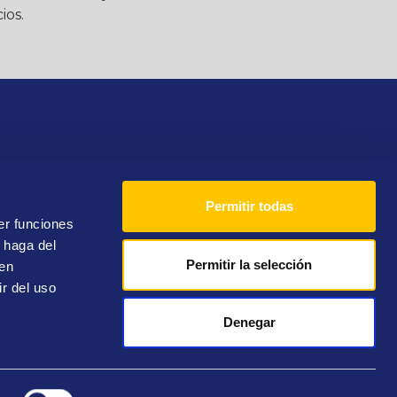
ios.
Permitir todas
Teléfono
900 10 14 71
er funciones
 haga del
Permitir la selección
den
r del uso
Denegar