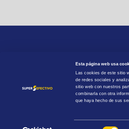
Esta página web usa cook
SuperEfectivo S. L.
Las cookies de este sitio 
ES B84688399
de redes sociales y analiz
Paseo del General Martínez Campos 44, lateral,
sitio web con nuestros par
28010 Madrid
combinarla con otra inform
que haya hecho de sus ser
Visita el sitio WEB
OroCaja
Superefectivo.com. All Rights Reserved.© 2026
Selección