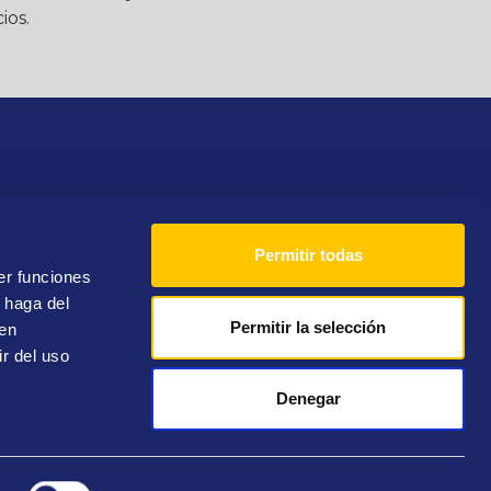
ios.
Permitir todas
Teléfono
900 10 14 71
er funciones
 haga del
Permitir la selección
den
r del uso
Denegar