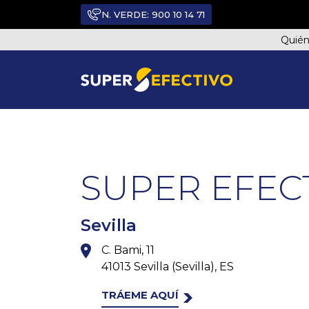
N. VERDE:
900 10 14 71
Quié
TODOS LOS PUNTOS DE VENTA
SUPER EFEC
Sevilla
C. Bami, 11
41013 Sevilla (Sevilla), ES
TRÁEME AQUÍ