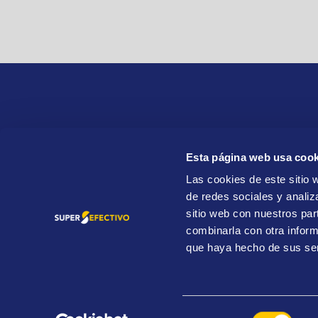
Esta página web usa cook
SuperEfectivo S. L.
Las cookies de este sitio 
ES B84688399
de redes sociales y analiz
Paseo del General Martínez Campos 44, lateral,
sitio web con nuestros par
28010 Madrid
combinarla con otra inform
que haya hecho de sus ser
Visita el sitio WEB
OroCaja
Superefectivo.com. All Rights Reserved.© 2026
Selección