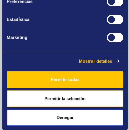
Preferencias
Estadística
Casa de empeño
Consigue dinero a cambio de tus joyas de oro y
Marketing
elige el plazo en el que deseas recuperarlas.
Mostrar detalles
Permitir todas
Outlet de joyas
Ocasiones únicas, precios especiales. Joyas
Permitir la selección
nuevas, diamantes, relojes de prestigio y oro
para inversión.
Denegar