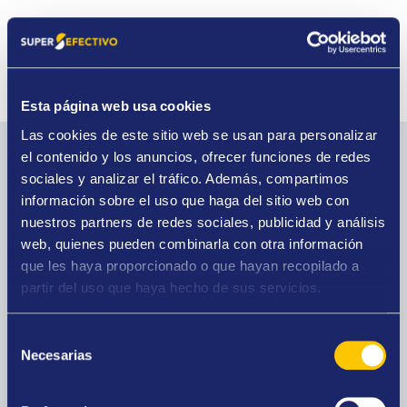
Esta página web usa cookies
Las cookies de este sitio web se usan para personalizar
el contenido y los anuncios, ofrecer funciones de redes
Los servicios de esta tienda
sociales y analizar el tráfico. Además, compartimos
información sobre el uso que haga del sitio web con
nuestros partners de redes sociales, publicidad y análisis
web, quienes pueden combinarla con otra información
que les haya proporcionado o que hayan recopilado a
Compro oro
partir del uso que haya hecho de sus servicios.
La mayor tasación del mercado, presupuestos
gratuitos y pago al contado.
Selección
Necesarias
de
consentimiento