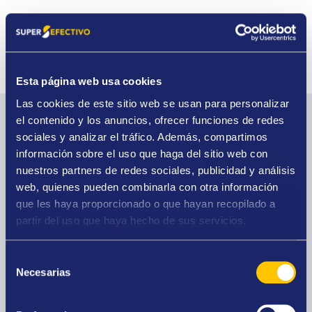
Esta página web usa cookies
Las cookies de este sitio web se usan para personalizar
el contenido y los anuncios, ofrecer funciones de redes
Los servicios de esta tienda
sociales y analizar el tráfico. Además, compartimos
información sobre el uso que haga del sitio web con
nuestros partners de redes sociales, publicidad y análisis
web, quienes pueden combinarla con otra información
que les haya proporcionado o que hayan recopilado a
Compro oro
partir del uso que haya hecho de sus servicios.
La mayor tasación del mercado, presupuestos
gratuitos y pago al contado.
Selección
Necesarias
de
consentimiento