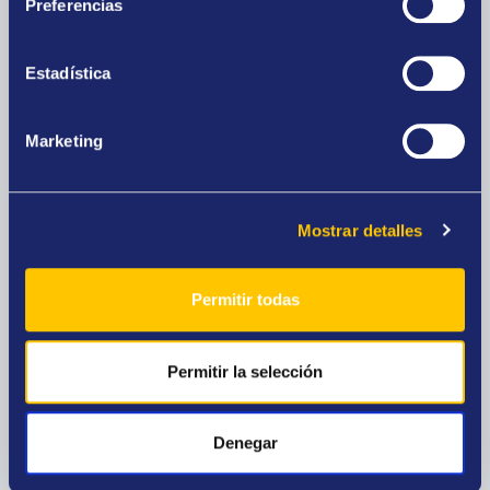
Preferencias
Estadística
Casa de empeño
Consigue dinero a cambio de tus joyas de oro y
Marketing
elige el plazo en el que deseas recuperarlas.
Mostrar detalles
Permitir todas
Outlet de joyas
Ocasiones únicas, precios especiales. Joyas
Permitir la selección
nuevas, diamantes, relojes de prestigio y oro
para inversión.
Denegar